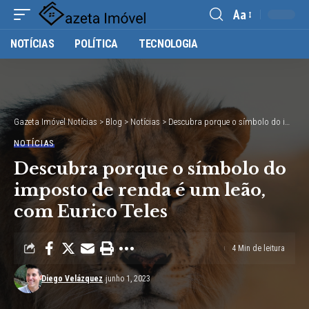
Aa
Font
NOTÍCIAS
POLÍTICA
TECNOLOGIA
Resizer
Gazeta Imóvel Notícias
>
Blog
>
Notícias
>
Descubra porque o símbolo do imposto de renda é um leão, com Eurico Teles
NOTÍCIAS
Descubra porque o símbolo do
imposto de renda é um leão,
com Eurico Teles
4 Min de leitura
Diego Velázquez
junho 1, 2023