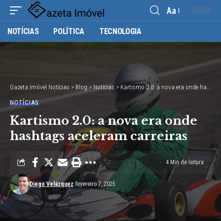
Aa
Font
NOTÍCIAS
POLÍTICA
TECNOLOGIA
Resizer
Gazeta Imóvel Notícias
>
Blog
>
Notícias
>
Kartismo 2.0: a nova era onde hashtags aceleram carreiras
NOTÍCIAS
Kartismo 2.0: a nova era onde
hashtags aceleram carreiras
4 Min de leitura
Diego Velázquez
fevereiro 7, 2025