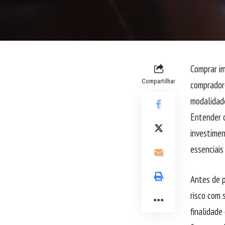
Comprar im
Compartilhar
compradore
modalidade
Entender o
investimen
essenciais
Antes de p
risco com 
finalidade