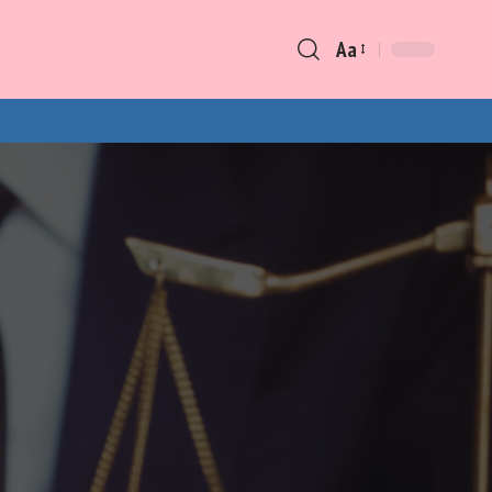
Aa
Font
Resizer