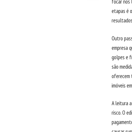
focar nos 
etapas é o
resultados
Outro pass
empresa qu
golpes e f
são medida
oferecem t
imóveis em
A leitura 
risco. O e
pagamento 
causar sur