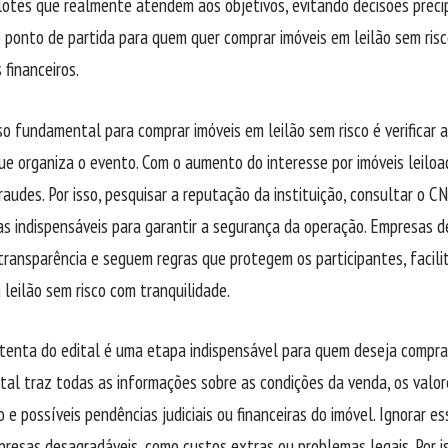
lotes que realmente atendem aos objetivos, evitando decisões precip
 ponto de partida para quem quer comprar imóveis em leilão sem risc
 financeiros.
o fundamental para comprar imóveis em leilão sem risco é verificar a
e organiza o evento. Com o aumento do interesse por imóveis leilo
raudes. Por isso, pesquisar a reputação da instituição, consultar o CN
s indispensáveis para garantir a segurança da operação. Empresas 
ransparência e seguem regras que protegem os participantes, facil
 leilão sem risco com tranquilidade.
atenta do edital é uma etapa indispensável para quem deseja compra
dital traz todas as informações sobre as condições da venda, os valo
e possíveis pendências judiciais ou financeiras do imóvel. Ignorar 
presas desagradáveis, como custos extras ou problemas legais. Por is