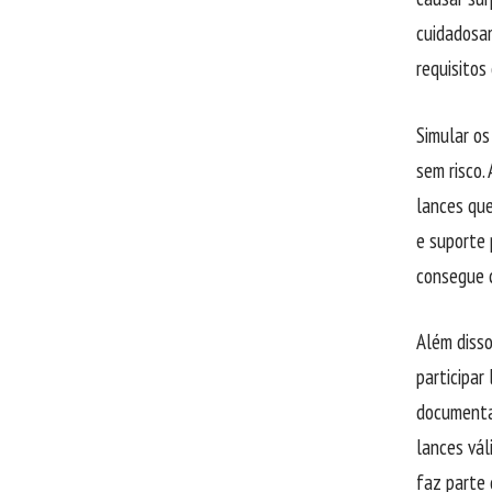
cuidadosa
requisitos 
Simular os
sem risco.
lances qu
e suporte 
consegue c
Além disso
participar
documentaç
lances vál
faz parte 