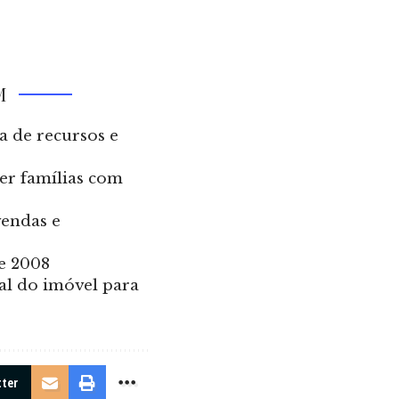
M
a de recursos e
der famílias com
vendas e
de 2008
al do imóvel para
tter