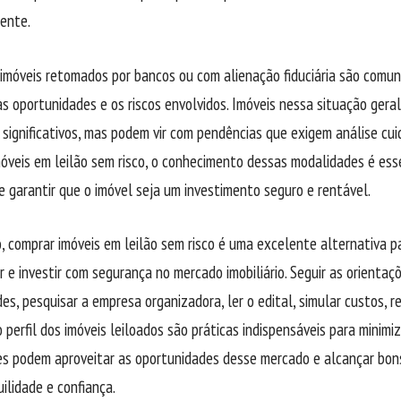
iente.
imóveis retomados por bancos ou com alienação fiduciária são comun
s oportunidades e os riscos envolvidos. Imóveis nessa situação ge
significativos, mas podem vir com pendências que exigem análise cu
óveis em leilão sem risco, o conhecimento dessas modalidades é esse
e garantir que o imóvel seja um investimento seguro e rentável.
 comprar imóveis em leilão sem risco é uma excelente alternativa 
 e investir com segurança no mercado imobiliário. Seguir as orientaç
es, pesquisar a empresa organizadora, ler o edital, simular custos, r
 perfil dos imóveis leiloados são práticas indispensáveis para minimiza
es podem aproveitar as oportunidades desse mercado e alcançar bons
ilidade e confiança.