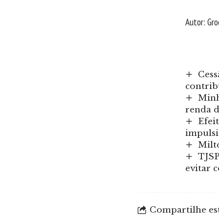
Autor: Gr
Cess
contrib
Minh
renda d
Efei
impulsi
Milt
TJSP
evitar 
Compartilhe est