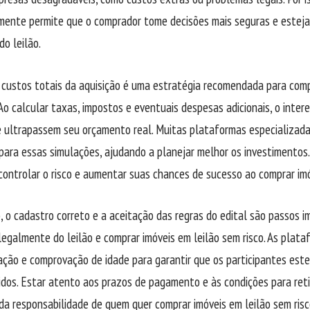
mente permite que o comprador tome decisões mais seguras e esteja
do leilão.
 custos totais da aquisição é uma estratégia recomendada para comp
 Ao calcular taxas, impostos e eventuais despesas adicionais, o inter
e ultrapassem seu orçamento real. Muitas plataformas especializad
para essas simulações, ajudando a planejar melhor os investimentos
ontrolar o risco e aumentar suas chances de sucesso ao comprar imóv
, o cadastro correto e a aceitação das regras do edital são passos i
 legalmente do leilão e comprar imóveis em leilão sem risco. As plat
ão e comprovação de idade para garantir que os participantes este
idos. Estar atento aos prazos de pagamento e às condições para re
da responsabilidade de quem quer comprar imóveis em leilão sem risc