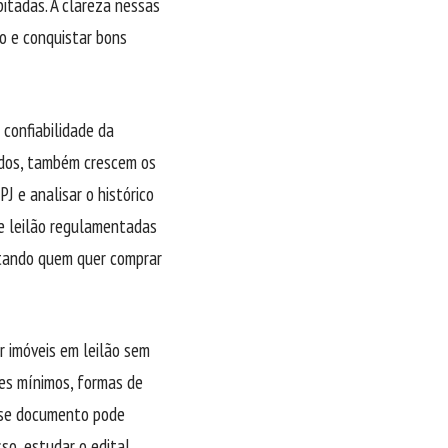
itadas. A clareza nessas
o e conquistar bons
 confiabilidade da
ados, também crescem os
PJ e analisar o histórico
de leilão regulamentadas
itando quem quer comprar
r imóveis em leilão sem
res mínimos, formas de
esse documento pode
so, estudar o edital