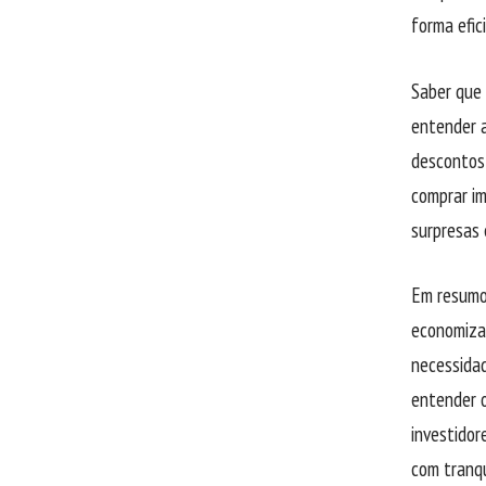
forma efic
Saber que 
entender a
descontos 
comprar im
surpresas 
Em resumo,
economizar
necessidad
entender o
investidor
com tranqu