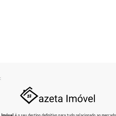
:
 Imóvel
é o seu destino definitivo para tudo relacionado ao mercado i