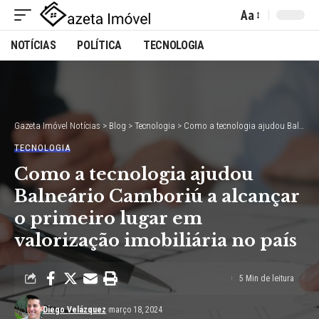
Aa
Font
NOTÍCIAS
POLÍTICA
TECNOLOGIA
Resizer
Gazeta Imóvel Notícias
>
Blog
>
Tecnologia
>
Como a tecnologia ajudou Balneário Camboriú a alcançar o primeiro lugar em valorização imobiliária no país
TECNOLOGIA
Como a tecnologia ajudou
Balneário Camboriú a alcançar
o primeiro lugar em
valorização imobiliária no país
5 Min de leitura
Diego Velázquez
março 18, 2024