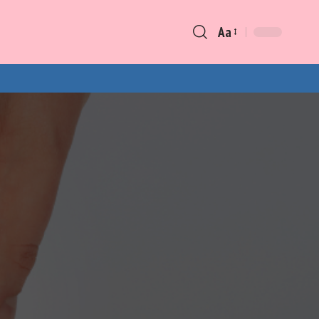
Aa
Font
Resizer