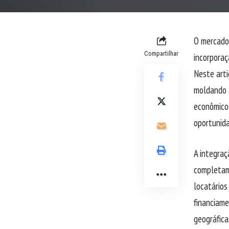
O mercado 
Compartilhar
incorporaç
Neste arti
moldando a
econômicos
oportunida
A integraç
completam
locatários
financiame
geográfic