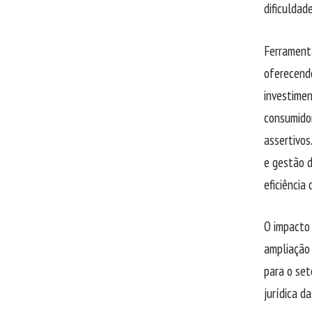
dificuldad
Ferramenta
oferecendo
investimen
consumido
assertivos
e gestão d
eficiência 
O impacto 
ampliação 
para o set
jurídica 