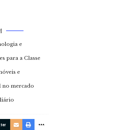
M
nologia e
s para a Classe
móveis e
eal no mercado
iário
tter