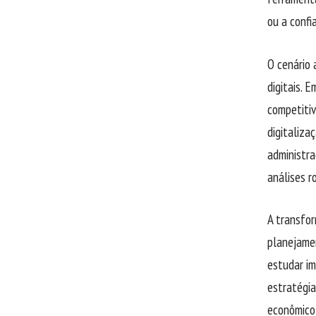
ou a confi
O cenário 
digitais.
competitiv
digitaliza
administra
análises r
A transfor
planejamen
estudar im
estratégia
econômico 