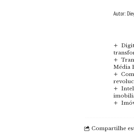
Autor: Di
Digi
transfo
Tran
Média B
Como
revoluc
Inte
imobili
Imóv
Compartilhe est