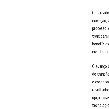
O mercado 
inovação, 
processo, 
transparen
benefícios
investimen
O avanço d
de transfo
e conectad
resultado
opção, ma
tecnológic