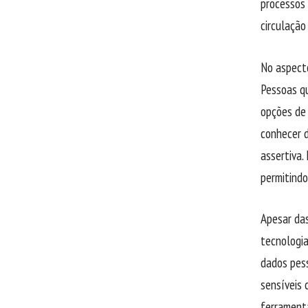
processos 
circulação
No aspecto
Pessoas qu
opções de 
conhecer d
assertiva.
permitind
Apesar das
tecnologia
dados pess
sensíveis 
ferrament