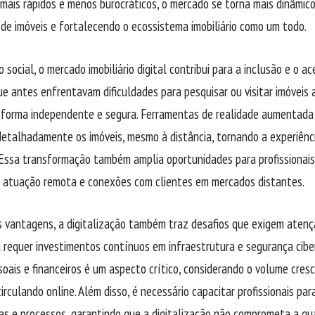
mais rápidos e menos burocráticos, o mercado se torna mais dinâmic
 de imóveis e fortalecendo o ecossistema imobiliário como um todo.
 social, o mercado imobiliário digital contribui para a inclusão e o a
e antes enfrentavam dificuldades para pesquisar ou visitar imóveis
forma independente e segura. Ferramentas de realidade aumentada 
etalhadamente os imóveis, mesmo à distância, tornando a experiênci
 Essa transformação também amplia oportunidades para profissionais 
o atuação remota e conexões com clientes em mercados distantes.
 vantagens, a digitalização também traz desafios que exigem atenç
 requer investimentos contínuos em infraestrutura e segurança ciber
oais e financeiros é um aspecto crítico, considerando o volume cre
circulando online. Além disso, é necessário capacitar profissionais par
as e processos, garantindo que a digitalização não comprometa a q