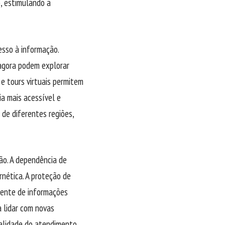
o, estimulando a
cesso à informação.
 agora podem explorar
e tours virtuais permitem
a mais acessível e
de diferentes regiões,
ão. A dependência de
nética. A proteção de
scente de informações
a lidar com novas
ualidade do atendimento