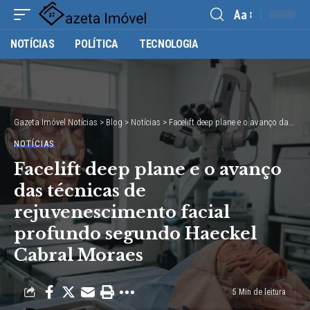
Aa
Font
NOTÍCIAS
POLÍTICA
TECNOLOGIA
Resizer
Gazeta Imóvel Notícias
>
Blog
>
Notícias
>
Facelift deep plane e o avanço das técnicas de rejuvenescimento facial profundo segundo Haeckel Cabral Moraes
NOTÍCIAS
Facelift deep plane e o avanço
das técnicas de
rejuvenescimento facial
profundo segundo Haeckel
Cabral Moraes
5 Min de leitura