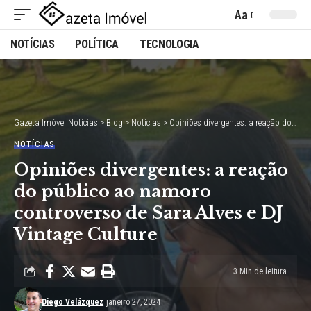
Aa
Font
NOTÍCIAS
POLÍTICA
TECNOLOGIA
Resizer
Gazeta Imóvel Notícias
>
Blog
>
Notícias
>
Opiniões divergentes: a reação do público ao namoro controverso de Sara Alves e DJ Vintage Culture
NOTÍCIAS
Opiniões divergentes: a reação
do público ao namoro
controverso de Sara Alves e DJ
Vintage Culture
3 Min de leitura
Diego Velázquez
janeiro 27, 2024