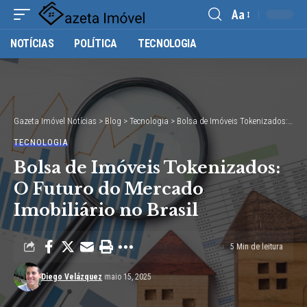
Aa
Font
NOTÍCIAS
POLÍTICA
TECNOLOGIA
Resizer
Gazeta Imóvel Notícias
>
Blog
>
Tecnologia
>
Bolsa de Imóveis Tokenizados: O Futuro do Mercado Imobiliário no Brasil
TECNOLOGIA
Bolsa de Imóveis Tokenizados:
O Futuro do Mercado
Imobiliário no Brasil
5 Min de leitura
Diego Velázquez
maio 15, 2025