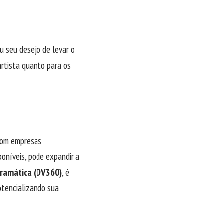
 seu desejo de levar o
artista quanto para os
com empresas
poníveis, pode expandir a
gramática (DV360)
, é
otencializando sua