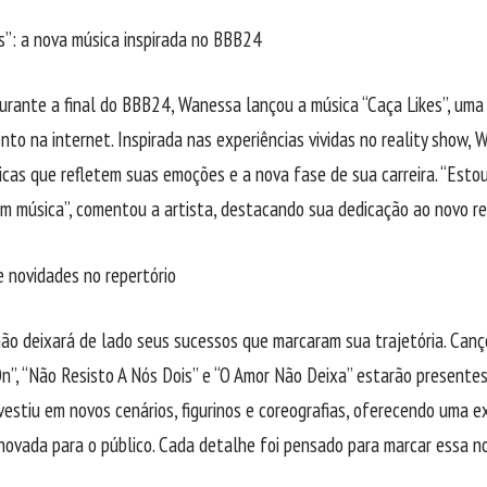
s”: a nova música inspirada no BBB24
durante a final do BBB24, Wanessa lançou a música “Caça Likes”, uma
to na internet. Inspirada nas experiências vividas no reality show,
cas que refletem suas emoções e a nova fase de sua carreira. “Est
 música”, comentou a artista, destacando sua dedicação ao novo re
e novidades no repertório
o deixará de lado seus sucessos que marcaram sua trajetória. Canç
On”, “Não Resisto A Nós Dois” e “O Amor Não Deixa” estarão presentes
vestiu em novos cenários, figurinos e coreografias, oferecendo uma ex
novada para o público. Cada detalhe foi pensado para marcar essa no