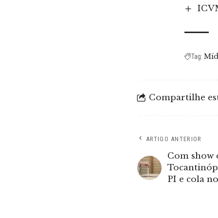
ICVM
Míd
Tag:
Compartilhe est
ARTIGO ANTERIOR
Com show d
Tocantinópo
PI e cola n