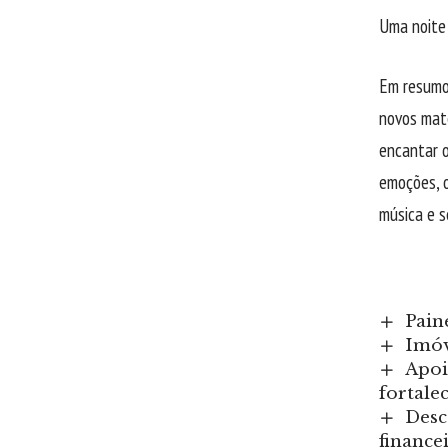
Uma noite
Em resumo
novos mate
encantar o
emoções, 
música e s
Pain
Imóv
Apoi
fortale
Desc
finance