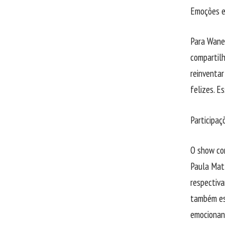
Emoções e
Para Wane
compartilh
reinventar
felizes. E
Participaç
O show con
Paula Mat
respectiv
também es
emocionan