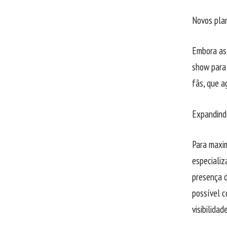
Novos pla
Embora as 
show para 
fãs, que 
Expandind
Para maxi
especiali
presença d
possível c
visibilida