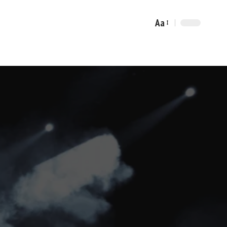
Aa
Font
Resizer