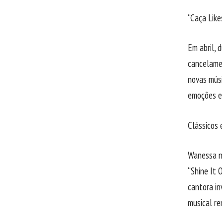
“Caça Like
Em abril, 
cancelamen
novas músi
emoções em
Clássicos 
Wanessa nã
“Shine It 
cantora in
musical re