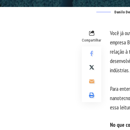
Danilo De
Você já ou
Compartilhar
empresa B
relação à 
desenvolvi
indústrias.
Para enten
nanotecnol
essa leitu
No que co