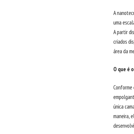
A nanotec
uma escala
A partir d
criados di
área da me
O que é o
Conforme e
empolgant
única cam
maneira, e
desenvolv