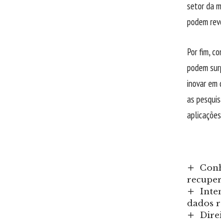
setor da m
podem revo
Por fim, c
podem sur
inovar em 
as pesquis
aplicações
Conh
recuper
Inte
dados 
Dire