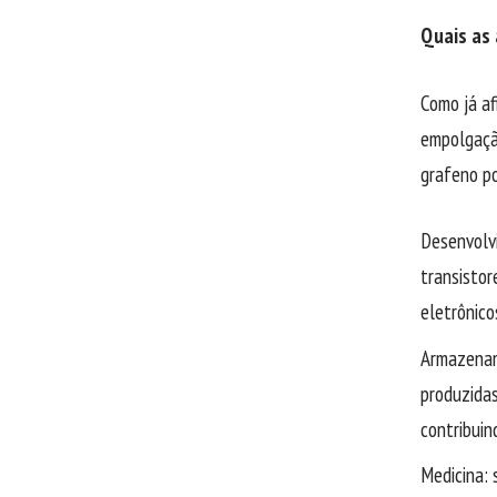
Quais as 
Como já af
empolgação
grafeno po
Desenvolv
transistor
eletrônico
Armazenam
produzidas
contribuin
Medicina: