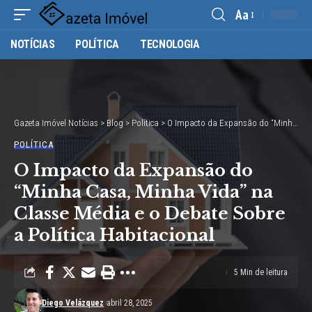
Aa
Font
NOTÍCIAS
POLÍTICA
TECNOLOGIA
Resizer
Gazeta Imóvel Notícias
>
Blog
>
Política
>
O Impacto da Expansão do “Minha Casa, Minha Vida” na Classe Média e o Debate Sobre a Política Habitacional
POLÍTICA
O Impacto da Expansão do
“Minha Casa, Minha Vida” na
Classe Média e o Debate Sobre
a Política Habitacional
5 Min de leitura
Diego Velázquez
abril 28, 2025